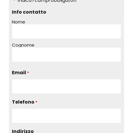
"
" indica i campi obbligatori
*
Info contatto
Nome
Cognome
Email
*
Telefono
*
Indirizzo