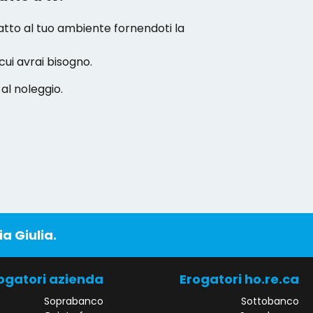
datto al tuo ambiente fornendoti la
cui avrai bisogno.
al noleggio.
ia Giulia.
ogatori azienda
Erogatori ho.re.ca
Soprabanco
Sottobanco