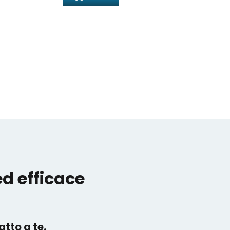
d efficace
tto a te.